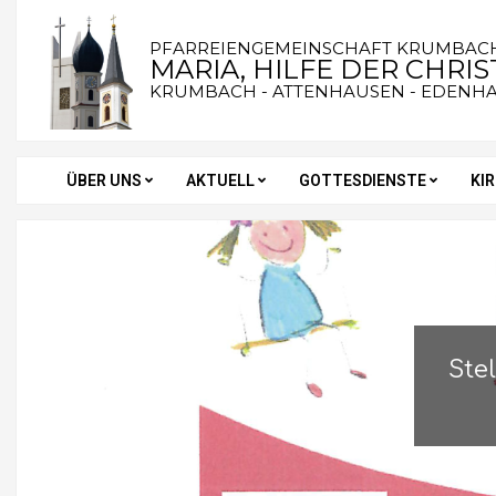
Skip
to
PFARREIENGEMEINSCHAFT KRUMBAC
MARIA, HILFE DER CHRI
content
KRUMBACH - ATTENHAUSEN - EDENH
ÜBER UNS
AKTUELL
GOTTESDIENSTE
KI
Secondary
Navigation
Menu
Ste