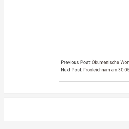
2024-
05-
Previous Post:
Ökumenische Wort
22
Next Post:
Fronleichnam am 30.0