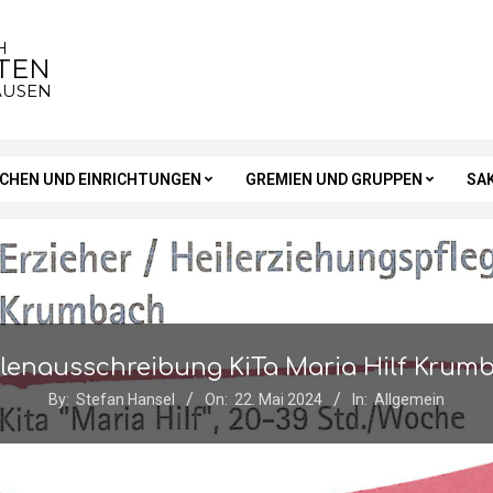
H
STEN
AUSEN
RCHEN UND EINRICHTUNGEN
GREMIEN UND GRUPPEN
SA
llenausschreibung KiTa Maria Hilf Krum
By:
Stefan Hansel
On:
22. Mai 2024
In:
Allgemein