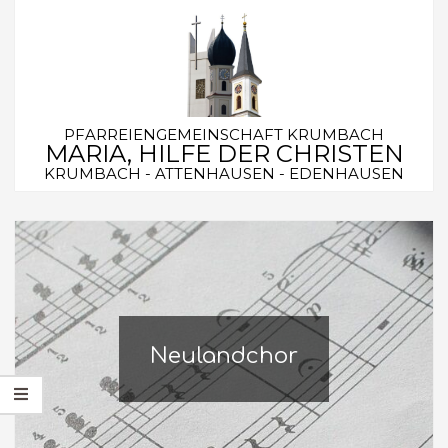
Skip
to
content
PFARREIENGEMEINSCHAFT KRUMBACH
MARIA, HILFE DER CHRISTEN
KRUMBACH - ATTENHAUSEN - EDENHAUSEN
Secondary
Navigation
Menu
Neulandchor