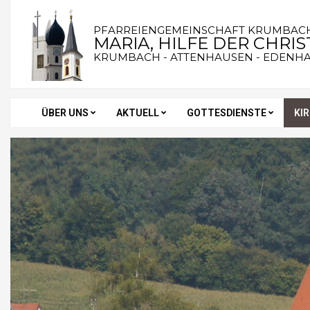
Skip
to
PFARREIENGEMEINSCHAFT KRUMBAC
MARIA, HILFE DER CHRI
content
KRUMBACH - ATTENHAUSEN - EDENH
ÜBER UNS
AKTUELL
GOTTESDIENSTE
KI
Secondary
Navigation
Menu