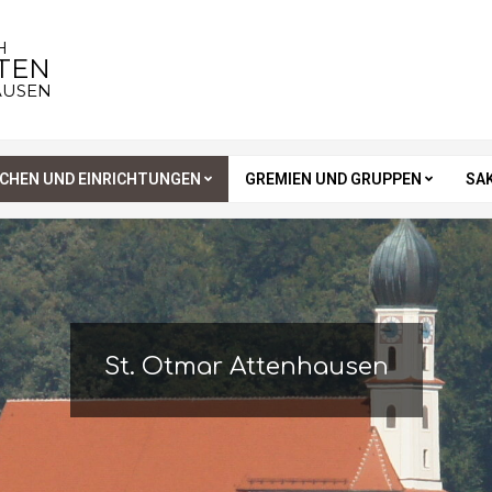
H
STEN
AUSEN
RCHEN UND EINRICHTUNGEN
GREMIEN UND GRUPPEN
SA
St. Otmar Attenhausen