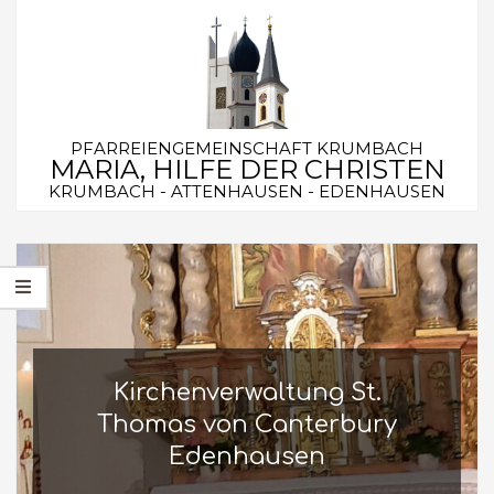
Skip
to
content
PFARREIENGEMEINSCHAFT KRUMBACH
MARIA, HILFE DER CHRISTEN
KRUMBACH - ATTENHAUSEN - EDENHAUSEN
Secondary
Navigation
Menu
Kirchenverwaltung St.
Thomas von Canterbury
Edenhausen