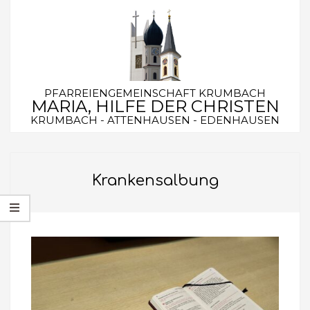
Skip
to
content
PFARREIENGEMEINSCHAFT KRUMBACH
MARIA, HILFE DER CHRISTEN
KRUMBACH - ATTENHAUSEN - EDENHAUSEN
Secondary
Navigation
Krankensalbung
Menu