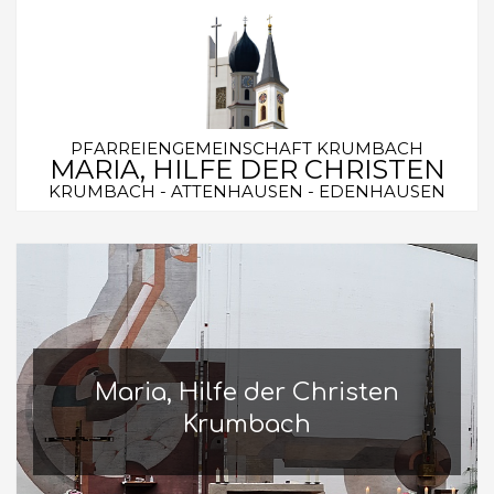
Skip
to
content
PFARREIENGEMEINSCHAFT KRUMBACH
MARIA, HILFE DER CHRISTEN
KRUMBACH - ATTENHAUSEN - EDENHAUSEN
Secondary
Navigation
Menu
Maria, Hilfe der Christen
Krumbach