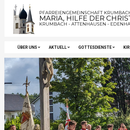
Skip
to
PFARREIENGEMEINSCHAFT KRUMBAC
MARIA, HILFE DER CHRI
content
KRUMBACH - ATTENHAUSEN - EDENH
ÜBER UNS
AKTUELL
GOTTESDIENSTE
KI
Secondary
Navigation
Menu