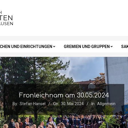
H
STEN
AUSEN
RCHEN UND EINRICHTUNGEN
GREMIEN UND GRUPPEN
SA
Fronleichnam am 30.05.2024
By:
Stefan Hansel
On:
30. Mai 2024
In:
Allgemein