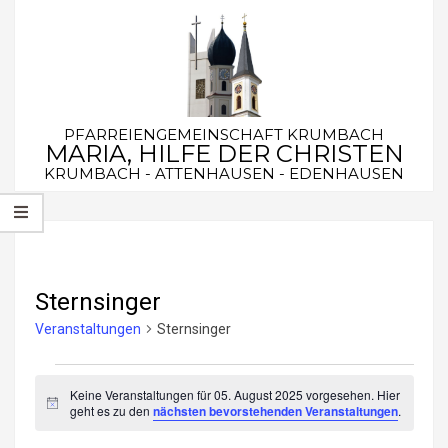
Skip
to
content
PFARREIENGEMEINSCHAFT KRUMBACH
MARIA, HILFE DER CHRISTEN
KRUMBACH - ATTENHAUSEN - EDENHAUSEN
Secondary
Navigation
Menu
Sternsinger
Veranstaltungen
Sternsinger
Veranstaltungen
Keine Veranstaltungen für 05. August 2025 vorgesehen. Hier
für
Hinweis
geht es zu den
nächsten bevorstehenden Veranstaltungen
.