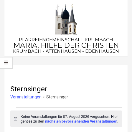
Skip
to
content
PFARREIENGEMEINSCHAFT KRUMBACH
MARIA, HILFE DER CHRISTEN
KRUMBACH - ATTENHAUSEN - EDENHAUSEN
Secondary
Navigation
Menu
Sternsinger
Veranstaltungen
Sternsinger
Veranstaltungen
Keine Veranstaltungen für 07. August 2026 vorgesehen. Hier
für
Hinweis
geht es zu den
nächsten bevorstehenden Veranstaltungen
.