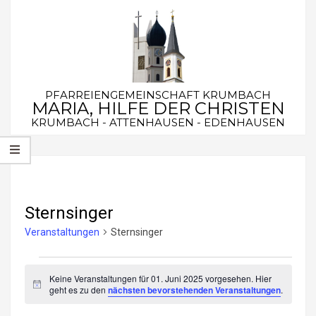
Skip
to
content
PFARREIENGEMEINSCHAFT KRUMBACH
MARIA, HILFE DER CHRISTEN
KRUMBACH - ATTENHAUSEN - EDENHAUSEN
Secondary
Navigation
Menu
Sternsinger
Veranstaltungen
Sternsinger
Veranstaltungen
Keine Veranstaltungen für 01. Juni 2025 vorgesehen. Hier
für
Hinweis
geht es zu den
nächsten bevorstehenden Veranstaltungen
.