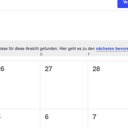
Ve
sse für diese Ansicht gefunden. Hier geht es zu den
nächsten bevor
Hinweis
ITTWOCH
D
DONNERSTAG
F
FREITAG
0
0
0
26
27
28
n,
eranstaltungen,
Veranstaltungen,
Veranstalt
0
0
0
5
6
7
n,
eranstaltungen,
Veranstaltungen,
Veranstalt