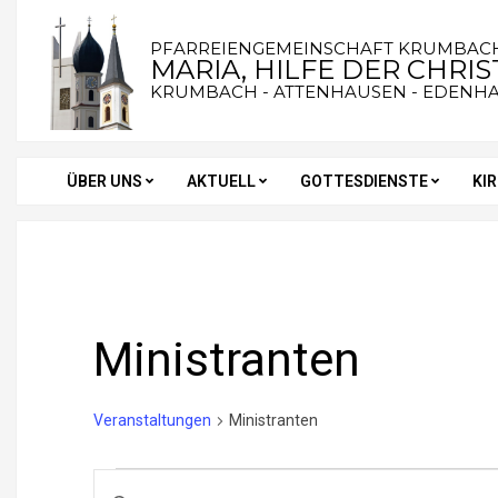
Skip
to
PFARREIENGEMEINSCHAFT KRUMBAC
MARIA, HILFE DER CHRI
content
KRUMBACH - ATTENHAUSEN - EDENH
ÜBER UNS
AKTUELL
GOTTESDIENSTE
KI
Secondary
Navigation
Menu
Ministranten
Veranstaltungen
Ministranten
Veranstaltungen
V
Bitte