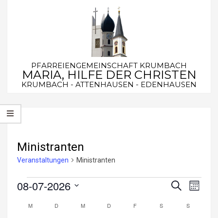
Skip
to
content
PFARREIENGEMEINSCHAFT KRUMBACH
MARIA, HILFE DER CHRISTEN
KRUMBACH - ATTENHAUSEN - EDENHAUSEN
Secondary
Navigation
Menu
Ministranten
Veranstaltungen
Ministranten
Veranstaltungen
08-07-2026
V
V
Suche
Monat
e
Datum
e
M
MONTAG
D
DIENSTAG
M
MITTWOCH
D
DONNERSTAG
F
FREITAG
S
SAMSTAG
S
SONNTA
K
wählen.
r