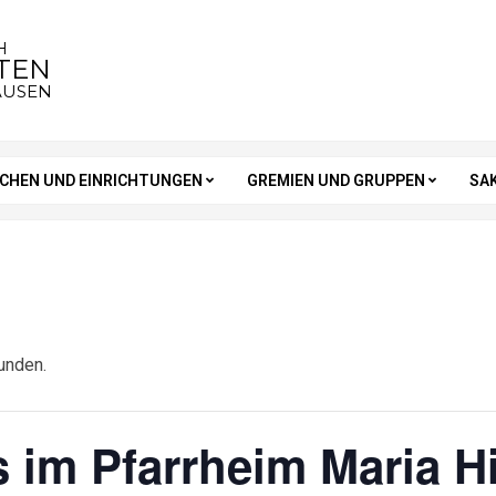
H
STEN
AUSEN
RCHEN UND EINRICHTUNGEN
GREMIEN UND GRUPPEN
SA
unden.
 im Pfarrheim Maria Hi