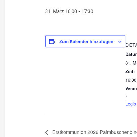
31. März 16:00
-
17:30
Zum Kalender hinzufügen
DET
Datu
31. M
Zeit:
16:00
Veran
:
Legio
Erstkommunion 2026 Palmbuschenbinde