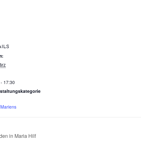
AILS
m:
ärz
 - 17:30
staltungskategorie
 Mariens
n in Maria Hilf