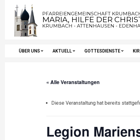
Skip
to
PFARREIENGEMEINSCHAFT KRUMBAC
MARIA, HILFE DER CHRI
content
KRUMBACH - ATTENHAUSEN - EDENH
ÜBER UNS
AKTUELL
GOTTESDIENSTE
KI
Secondary
Navigation
Menu
« Alle Veranstaltungen
Diese Veranstaltung hat bereits stattgef
Legion Mariens