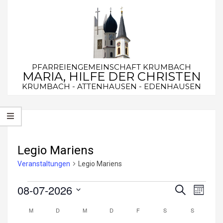
Skip
to
content
PFARREIENGEMEINSCHAFT KRUMBACH
MARIA, HILFE DER CHRISTEN
KRUMBACH - ATTENHAUSEN - EDENHAUSEN
Secondary
Navigation
Menu
Legio Mariens
Veranstaltungen
Legio Mariens
Veranstaltungen
08-07-2026
V
V
Suche
Monat
e
Datum
e
M
MONTAG
D
DIENSTAG
M
MITTWOCH
D
DONNERSTAG
F
FREITAG
S
SAMSTAG
S
SONNTA
K
wählen.
r