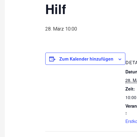
Hilf
28. März 10:00
Zum Kalender hinzufügen
DET
Datu
28. M
Zeit:
10:00
Veran
:
Erstk