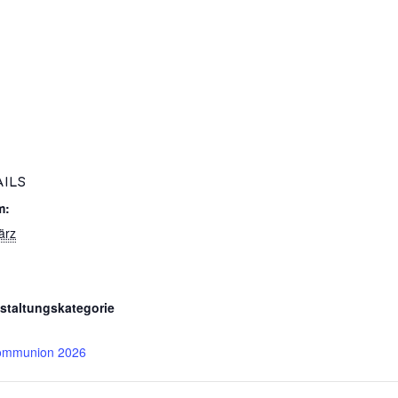
AILS
m:
ärz
staltungskategorie
ommunion 2026