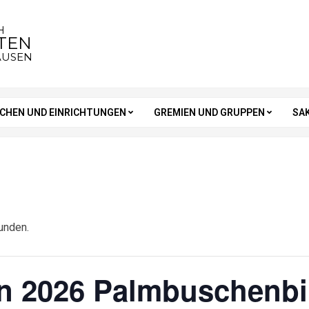
H
STEN
AUSEN
RCHEN UND EINRICHTUNGEN
GREMIEN UND GRUPPEN
SA
unden.
 2026 Palmbuschenbin