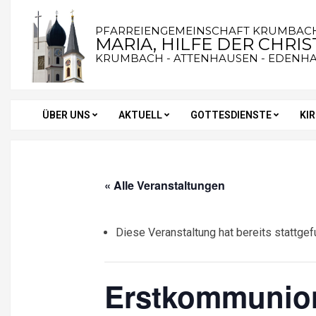
Skip
to
PFARREIENGEMEINSCHAFT KRUMBAC
MARIA, HILFE DER CHRI
content
KRUMBACH - ATTENHAUSEN - EDENH
ÜBER UNS
AKTUELL
GOTTESDIENSTE
KI
Secondary
Navigation
Menu
« Alle Veranstaltungen
Diese Veranstaltung hat bereits stattgef
Erstkommunion