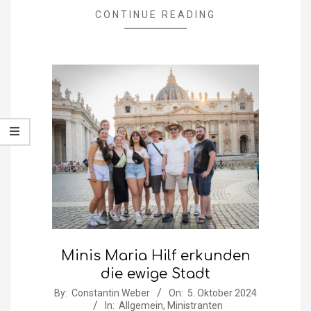
CONTINUE READING
Minis Maria Hilf erkunden
die ewige Stadt
2024-
By:
Constantin Weber
On:
5. Oktober 2024
In:
Allgemein
,
Ministranten
10-