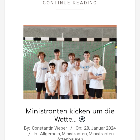
CONTINUE READING
Ministranten kicken um die
Wette…
2024-
By:
Constantin Weber
On:
28. Januar 2024
In:
Allgemein
,
Ministranten
,
Ministranten
01-
Attenhausen