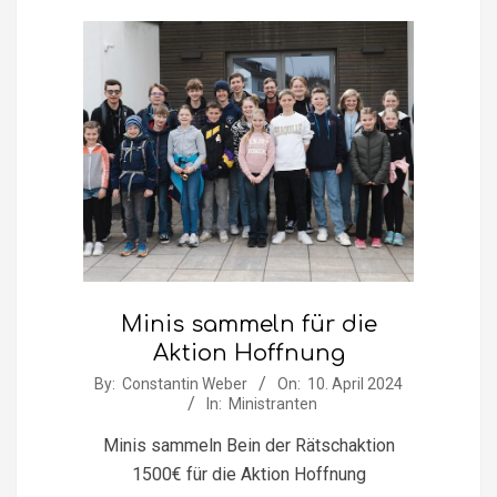
Minis sammeln für die
Aktion Hoffnung
2024-
By:
Constantin Weber
On:
10. April 2024
In:
Ministranten
04-
10
Minis sammeln Bein der Rätschaktion
1500€ für die Aktion Hoffnung