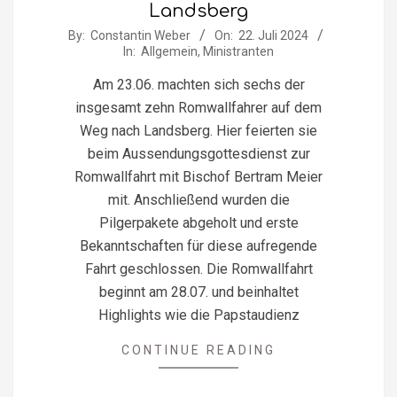
Landsberg
2024-
By:
Constantin Weber
On:
22. Juli 2024
In:
Allgemein
,
Ministranten
07-
22
Am 23.06. machten sich sechs der
insgesamt zehn Romwallfahrer auf dem
Weg nach Landsberg. Hier feierten sie
beim Aussendungsgottesdienst zur
Romwallfahrt mit Bischof Bertram Meier
mit. Anschließend wurden die
Pilgerpakete abgeholt und erste
Bekanntschaften für diese aufregende
Fahrt geschlossen. Die Romwallfahrt
beginnt am 28.07. und beinhaltet
Highlights wie die Papstaudienz
CONTINUE READING