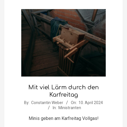
Mit viel Lärm durch den
Karfreitag
2024-
By:
Constantin Weber
On:
10. April 2024
In:
Ministranten
04-
10
Minis geben am Karfreitag Vollgas!