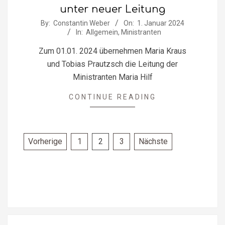
unter neuer Leitung
2024-
By:
Constantin Weber
On:
1. Januar 2024
In:
Allgemein
,
Ministranten
01-
01
Zum 01.01. 2024 übernehmen Maria Kraus
und Tobias Prautzsch die Leitung der
Ministranten Maria Hilf
CONTINUE READING
Seitennummerierung
Vorherige
1
2
3
Nächste
der
Beiträge