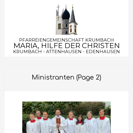
Skip
to
content
PFARREIENGEMEINSCHAFT KRUMBACH
MARIA, HILFE DER CHRISTEN
KRUMBACH - ATTENHAUSEN - EDENHAUSEN
Secondary
Navigation
Ministranten
(Page 2)
Menu