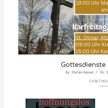
Gottesdienste
2026-
By:
Stefan Hansel
On:
2
03-
CONTINU
20