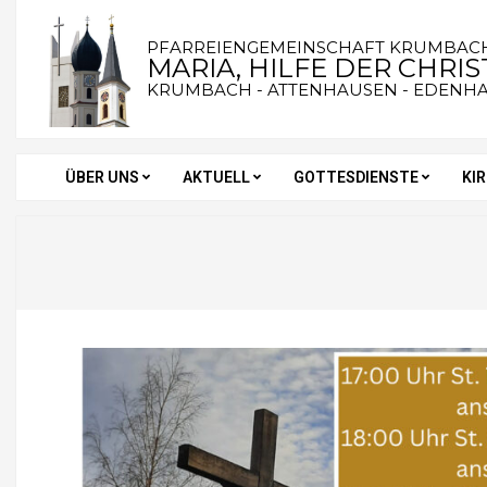
Skip
to
PFARREIENGEMEINSCHAFT KRUMBAC
MARIA, HILFE DER CHRI
content
KRUMBACH - ATTENHAUSEN - EDENH
ÜBER UNS
AKTUELL
GOTTESDIENSTE
KI
Secondary
Navigation
Menu