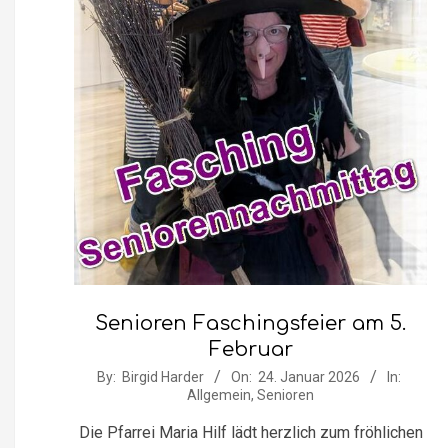
Senioren Faschingsfeier am 5.
Februar
2026-
By:
Birgid Harder
On:
24. Januar 2026
In:
Allgemein
,
Senioren
01-
24
Die Pfarrei Maria Hilf lädt herzlich zum fröhlichen