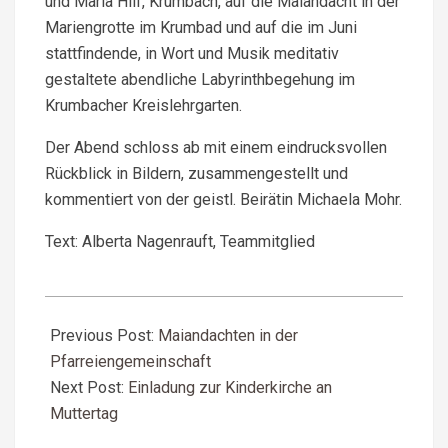
und Maria Hilf, Krumbach, auf die Maiandacht in der
Mariengrotte im Krumbad und auf die im Juni
stattfindende, in Wort und Musik meditativ
gestaltete abendliche Labyrinthbegehung im
Krumbacher Kreislehrgarten.
Der Abend schloss ab mit einem eindrucksvollen
Rückblick in Bildern, zusammengestellt und
kommentiert von der geistl. Beirätin Michaela Mohr.
Text: Alberta Nagenrauft, Teammitglied
2026-
04-
Previous Post:
Maiandachten in der
24
Pfarreiengemeinschaft
Next Post:
Einladung zur Kinderkirche an
Muttertag