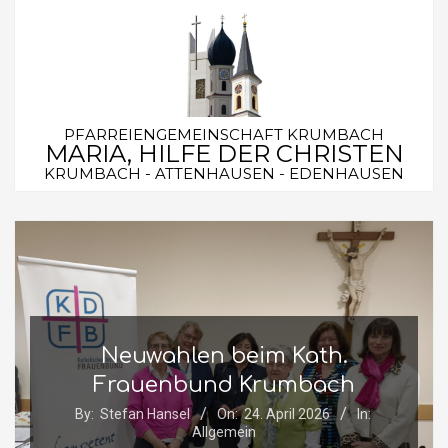
Skip
to
content
PFARREIENGEMEINSCHAFT KRUMBACH
MARIA, HILFE DER CHRISTEN
KRUMBACH - ATTENHAUSEN - EDENHAUSEN
Secondary
Navigation
Menu
Neuwahlen beim Kath.
Frauenbund Krumbach
By:
Stefan Hansel
On:
24. April 2026
In:
Allgemein