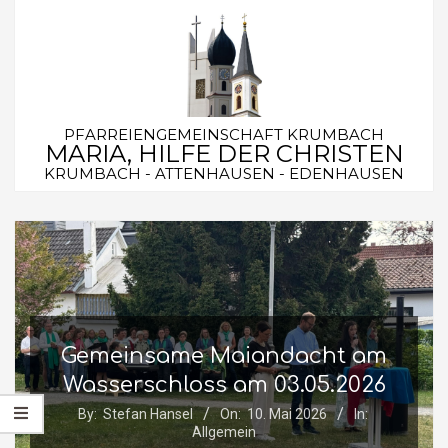
Skip
to
content
PFARREIENGEMEINSCHAFT KRUMBACH
MARIA, HILFE DER CHRISTEN
KRUMBACH - ATTENHAUSEN - EDENHAUSEN
Secondary
Navigation
Menu
Gemeinsame Maiandacht am
Wasserschloss am 03.05.2026
By:
Stefan Hansel
On:
10. Mai 2026
In:
Allgemein