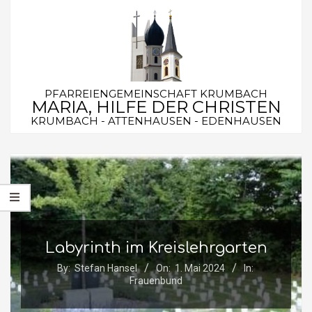
Skip
to
content
PFARREIENGEMEINSCHAFT KRUMBACH
MARIA, HILFE DER CHRISTEN
KRUMBACH - ATTENHAUSEN - EDENHAUSEN
Secondary
Navigation
Menu
Labyrinth im Kreislehrgarten
By:
Stefan Hansel
On:
1. Mai 2024
In:
Frauenbund