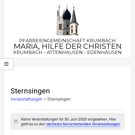
Skip
to
content
PFARREIENGEMEINSCHAFT KRUMBACH
MARIA, HILFE DER CHRISTEN
KRUMBACH - ATTENHAUSEN - EDENHAUSEN
Secondary
Navigation
Menu
Sternsingen
Veranstaltungen
Sternsingen
Veranstaltungen
Keine Veranstaltungen für 30. Juni 2025 vorgesehen. Hier
für
Hinweis
geht es zu den
nächsten bevorstehenden Veranstaltungen
.