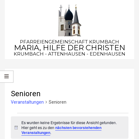
Skip
to
content
PFARREIENGEMEINSCHAFT KRUMBACH
MARIA, HILFE DER CHRISTEN
KRUMBACH - ATTENHAUSEN - EDENHAUSEN
Secondary
Navigation
Menu
Senioren
Veranstaltungen
Senioren
Veranstaltungen
Es wurden keine Ergebnisse für diese Ansicht gefunden.
Hier geht es zu den
nächsten bevorstehenden
Hinweis
Veranstaltungen
.