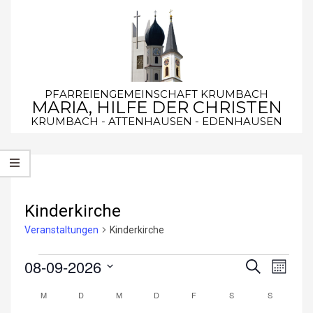
Skip
to
content
PFARREIENGEMEINSCHAFT KRUMBACH
MARIA, HILFE DER CHRISTEN
KRUMBACH - ATTENHAUSEN - EDENHAUSEN
Secondary
Navigation
Menu
Kinderkirche
Veranstaltungen
Kinderkirche
Veranstaltungen
08-09-2026
V
V
Suche
Monat
e
Datum
e
M
MONTAG
D
DIENSTAG
M
MITTWOCH
D
DONNERSTAG
F
FREITAG
S
SAMSTAG
S
SONNTA
K
wählen.
r