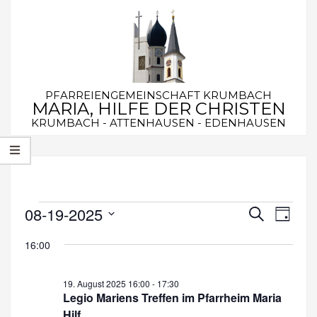
Skip
to
content
PFARREIENGEMEINSCHAFT KRUMBACH
MARIA, HILFE DER CHRISTEN
KRUMBACH - ATTENHAUSEN - EDENHAUSEN
Secondary
Navigation
Menu
08-19-2025
Veranstaltungen
V
V
Suche
Tag
e
Datum
e
für
16:00
wählen.
r
r
19.
a
a
19. August 2025 16:00
-
17:30
n
August
Legio Mariens Treffen im Pfarrheim Maria
n
Hilf
s