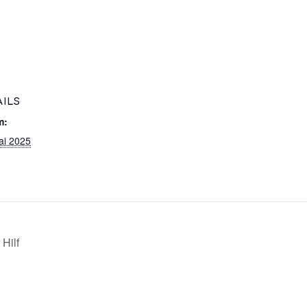
AILS
m:
ai 2025
Hilf