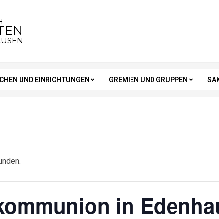
H
STEN
AUSEN
RCHEN UND EINRICHTUNGEN
GREMIEN UND GRUPPEN
SA
unden.
tkommunion in Edenha