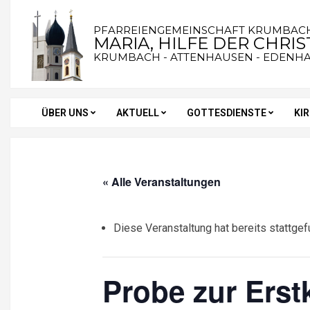
Skip
to
PFARREIENGEMEINSCHAFT KRUMBAC
MARIA, HILFE DER CHRI
content
KRUMBACH - ATTENHAUSEN - EDENH
ÜBER UNS
AKTUELL
GOTTESDIENSTE
KI
Secondary
Navigation
Menu
« Alle Veranstaltungen
Diese Veranstaltung hat bereits stattgef
Probe zur Ers