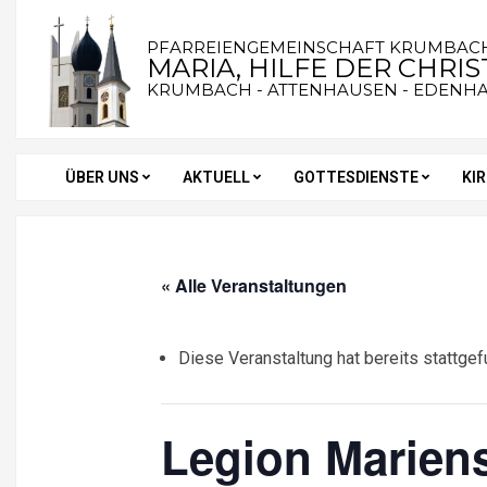
Skip
to
PFARREIENGEMEINSCHAFT KRUMBAC
MARIA, HILFE DER CHRI
content
KRUMBACH - ATTENHAUSEN - EDENH
ÜBER UNS
AKTUELL
GOTTESDIENSTE
KI
Secondary
Navigation
Menu
« Alle Veranstaltungen
Diese Veranstaltung hat bereits stattgef
Legion Mariens