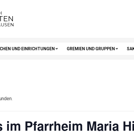
H
STEN
AUSEN
RCHEN UND EINRICHTUNGEN
GREMIEN UND GRUPPEN
SA
unden.
 im Pfarrheim Maria Hi