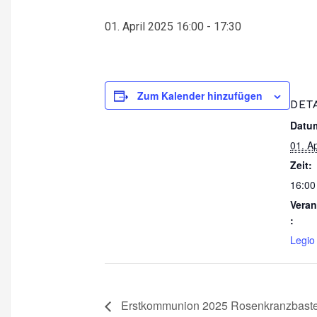
01. April 2025 16:00
-
17:30
Zum Kalender hinzufügen
DET
Datu
01. Ap
Zeit:
16:00
Veran
:
Legio
Erstkommunion 2025 Rosenkranzbastel