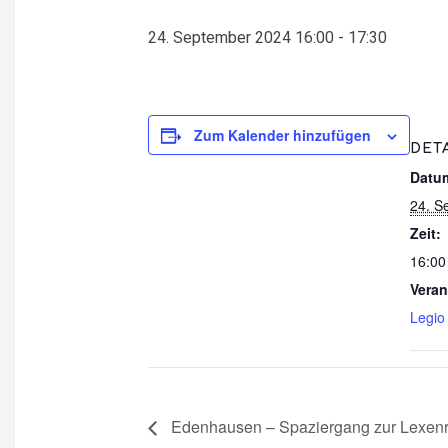
24. September 2024 16:00
-
17:30
Zum Kalender hinzufügen
DET
Datu
24. S
Zeit:
16:00
Veran
Legio
Edenhausen – Spaziergang zur Lexenr