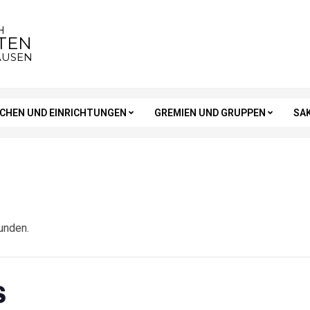
H
STEN
AUSEN
RCHEN UND EINRICHTUNGEN
GREMIEN UND GRUPPEN
SA
unden.
s