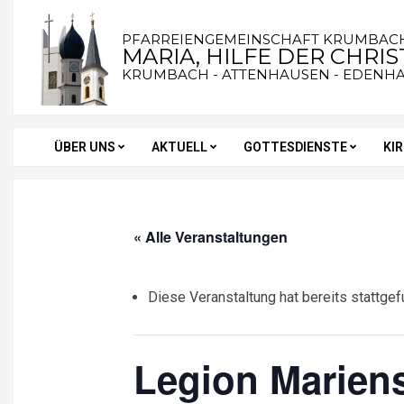
Skip
to
PFARREIENGEMEINSCHAFT KRUMBAC
MARIA, HILFE DER CHRI
content
KRUMBACH - ATTENHAUSEN - EDENH
ÜBER UNS
AKTUELL
GOTTESDIENSTE
KI
Secondary
Navigation
Menu
« Alle Veranstaltungen
Diese Veranstaltung hat bereits stattgef
Legion Marien