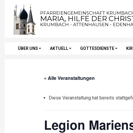
Skip
to
PFARREIENGEMEINSCHAFT KRUMBAC
MARIA, HILFE DER CHRI
content
KRUMBACH - ATTENHAUSEN - EDENH
ÜBER UNS
AKTUELL
GOTTESDIENSTE
KI
Secondary
Navigation
Menu
« Alle Veranstaltungen
Diese Veranstaltung hat bereits stattgef
Legion Marien