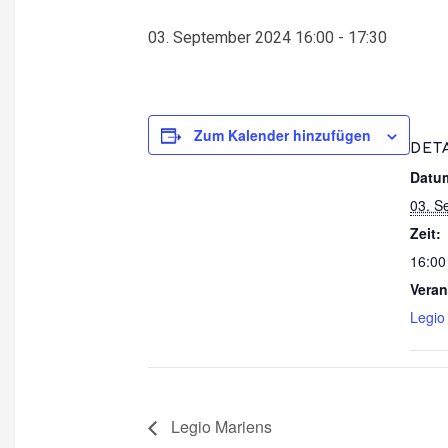
03. September 2024 16:00
-
17:30
Zum Kalender hinzufügen
DET
Datu
03. S
Zeit:
16:00
Veran
Legio
Legio Mariens