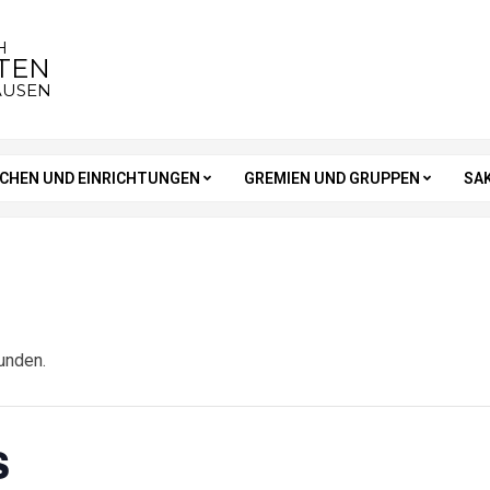
H
STEN
AUSEN
RCHEN UND EINRICHTUNGEN
GREMIEN UND GRUPPEN
SA
unden.
s