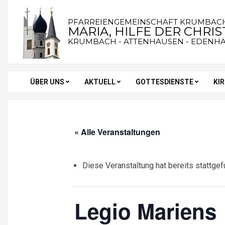
Skip
to
PFARREIENGEMEINSCHAFT KRUMBAC
MARIA, HILFE DER CHRI
content
KRUMBACH - ATTENHAUSEN - EDENH
ÜBER UNS
AKTUELL
GOTTESDIENSTE
KI
Secondary
Navigation
Menu
« Alle Veranstaltungen
Diese Veranstaltung hat bereits stattgef
Legio Mariens