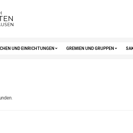
H
STEN
AUSEN
RCHEN UND EINRICHTUNGEN
GREMIEN UND GRUPPEN
SA
unden.