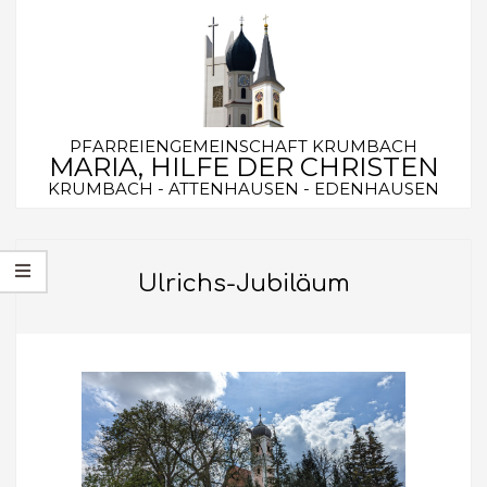
Skip
to
content
PFARREIENGEMEINSCHAFT KRUMBACH
MARIA, HILFE DER CHRISTEN
KRUMBACH - ATTENHAUSEN - EDENHAUSEN
Secondary
Navigation
Ulrichs-Jubiläum
Menu