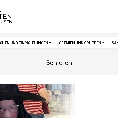
H
STEN
AUSEN
RCHEN UND EINRICHTUNGEN
GREMIEN UND GRUPPEN
SA
Senioren