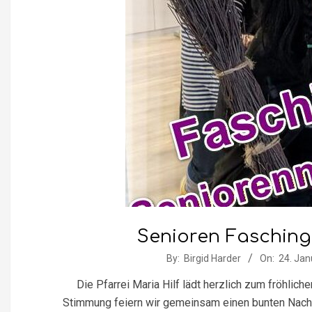
Senioren Fasching
2026-
By:
Birgid Harder
On:
24. Jan
01-
Die Pfarrei Maria Hilf lädt herzlich zum fröhlic
24
Stimmung feiern wir gemeinsam einen bunten Nachmi