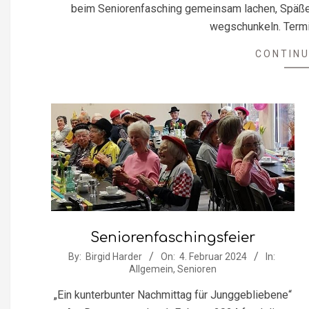
beim Seniorenfasching gemeinsam lachen, Späße m
wegschunkeln. Termi
CONTINU
Seniorenfaschingsfeier
2024-
By:
Birgid Harder
On:
4. Februar 2024
In:
Allgemein
,
Senioren
02-
04
„Ein kunterbunter Nachmittag für Junggebliebene“