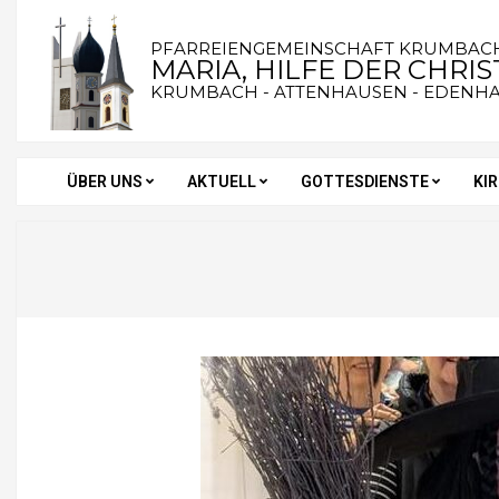
Skip
to
PFARREIENGEMEINSCHAFT KRUMBAC
MARIA, HILFE DER CHRI
content
KRUMBACH - ATTENHAUSEN - EDENH
ÜBER UNS
AKTUELL
GOTTESDIENSTE
KI
Secondary
Navigation
Menu