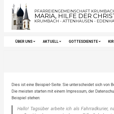
Skip
to
PFARREIENGEMEINSCHAFT KRUMBAC
MARIA, HILFE DER CHRI
content
KRUMBACH - ATTENHAUSEN - EDENH
ÜBER UNS
AKTUELL
GOTTESDIENSTE
KI
Secondary
Navigation
Menu
Dies ist eine Beispiel-Seite. Sie unterscheidet sich von 
Die meisten starten mit einem Impressum, der Datenschut
Beispiel stehen:
Hallo! Tagsüber arbeite ich als Fahrradkurier, n