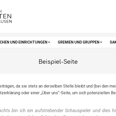
H
STEN
AUSEN
RCHEN UND EINRICHTUNGEN
GREMIEN UND GRUPPEN
SA
Beispiel-Seite
Beiträgen, da sie stets an derselben Stelle bleibt und (bei den 
zerklärung oder einer „Über uns“-Seite, um sich potenziellen B
achts bin ich ein aufstrebender Schauspieler und dies hi