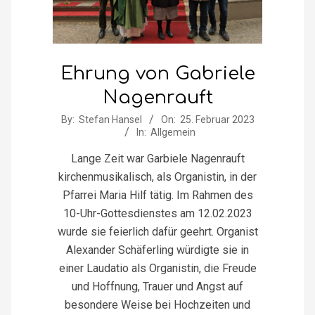
Ehrung von Gabriele
Nagenrauft
2023-
By:
Stefan Hansel
On:
25. Februar 2023
In:
Allgemein
02-
25
Lange Zeit war Garbiele Nagenrauft
kirchenmusikalisch, als Organistin, in der
Pfarrei Maria Hilf tätig. Im Rahmen des
10-Uhr-Gottesdienstes am 12.02.2023
wurde sie feierlich dafür geehrt. Organist
Alexander Schäferling würdigte sie in
einer Laudatio als Organistin, die Freude
und Hoffnung, Trauer und Angst auf
besondere Weise bei Hochzeiten und