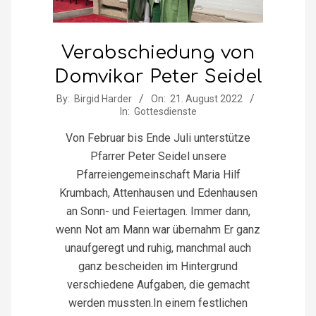
Verabschiedung von
Domvikar Peter Seidel
2022-
By:
Birgid Harder
On:
21. August 2022
In:
Gottesdienste
08-
21
Von Februar bis Ende Juli unterstütze
Pfarrer Peter Seidel unsere
Pfarreiengemeinschaft Maria Hilf
Krumbach, Attenhausen und Edenhausen
an Sonn- und Feiertagen. Immer dann,
wenn Not am Mann war übernahm Er ganz
unaufgeregt und ruhig, manchmal auch
ganz bescheiden im Hintergrund
verschiedene Aufgaben, die gemacht
werden mussten.In einem festlichen