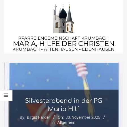
Skip
to
content
PFARREIENGEMEINSCHAFT KRUMBACH
MARIA, HILFE DER CHRISTEN
KRUMBACH - ATTENHAUSEN - EDENHAUSEN
Secondary
Navigation
Menu
Silvesterabend in der PG
Maria Hilf
By:
Birgid Harder
On:
30. November 2025
In:
Allgemein