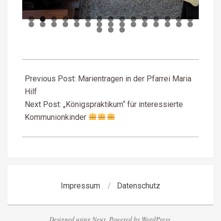
2024-
12-
Previous Post:
Marientragen in der Pfarrei Maria
02
Hilf
Next Post:
„Königspraktikum“ für interessierte
Kommunionkinder
Impressum
Datenschutz
Designed using
Neux
. Powered by
WordPress
.