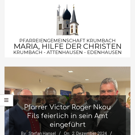
Skip
to
content
PFARREIENGEMEINSCHAFT KRUMBACH
MARIA, HILFE DER CHRISTEN
KRUMBACH - ATTENHAUSEN - EDENHAUSEN
Secondary
Navigation
Menu
Pfarrer Victor Roger Nkou
Fils feierlich in sein Amt
eingeführt
By:
Stefan Hansel
On:
2. Dezember 2024