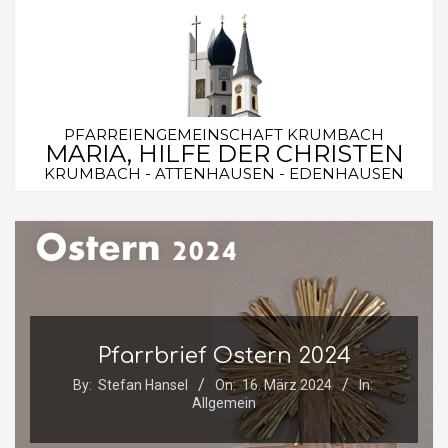
Skip
to
content
PFARREIENGEMEINSCHAFT KRUMBACH
MARIA, HILFE DER CHRISTEN
KRUMBACH - ATTENHAUSEN - EDENHAUSEN
Secondary
Navigation
Menu
Pfarrbrief Ostern 2024
By:
Stefan Hansel
On:
16. März 2024
In:
Allgemein