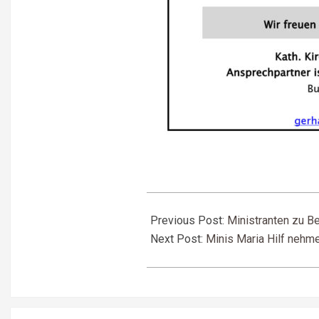
2025-
07-
Previous Post:
Ministranten zu B
29
Next Post:
Minis Maria Hilf nehme