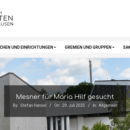
H
STEN
AUSEN
RCHEN UND EINRICHTUNGEN
GREMIEN UND GRUPPEN
SA
Mesner für Maria Hilf gesucht
By:
Stefan Hansel
On:
29. Juli 2025
In:
Allgemein