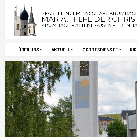
Skip
to
PFARREIENGEMEINSCHAFT KRUMBAC
MARIA, HILFE DER CHRI
content
KRUMBACH - ATTENHAUSEN - EDENH
ÜBER UNS
AKTUELL
GOTTESDIENSTE
KI
Secondary
Navigation
Menu