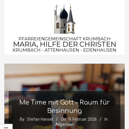
Skip
to
content
PFARREIENGEMEINSCHAFT KRUMBACH
MARIA, HILFE DER CHRISTEN
KRUMBACH - ATTENHAUSEN - EDENHAUSEN
Secondary
Navigation
Menu
Me Time mit Gott – Raum für
Besinnung
By:
Stefan Hansel
On:
9. Februar 2026
In:
Allgemein