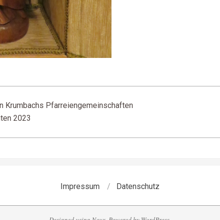
in Krumbachs Pfarreiengemeinschaften
hten 2023
Impressum
Datenschutz
Designed using
Neux
. Powered by
WordPress
.