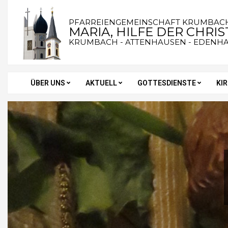
Skip
to
PFARREIENGEMEINSCHAFT KRUMBAC
MARIA, HILFE DER CHRI
content
KRUMBACH - ATTENHAUSEN - EDENH
ÜBER UNS
AKTUELL
GOTTESDIENSTE
KI
Secondary
Navigation
Menu