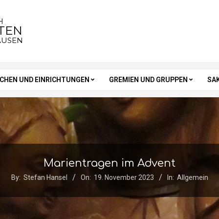
H
STEN
AUSEN
RCHEN UND EINRICHTUNGEN
GREMIEN UND GRUPPEN
SA
Marientragen im Advent
By:
Stefan Hansel
On:
19. November 2023
In:
Allgemein