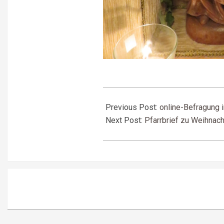
2023-
11-
Previous Post:
online-Befragung 
19
Next Post:
Pfarrbrief zu Weihnac