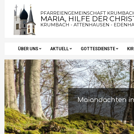
Skip
to
PFARREIENGEMEINSCHAFT KRUMBAC
MARIA, HILFE DER CHRI
content
KRUMBACH - ATTENHAUSEN - EDENH
ÜBER UNS
AKTUELL
GOTTESDIENSTE
KI
Secondary
Navigation
Menu
Maiandachten in 