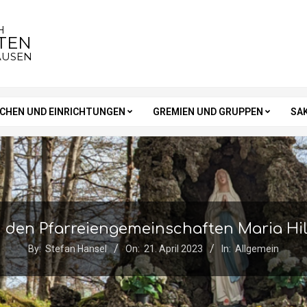
H
STEN
AUSEN
RCHEN UND EINRICHTUNGEN
GREMIEN UND GRUPPEN
SA
den Pfarreiengemeinschaften Maria Hil
By:
Stefan Hansel
On:
21. April 2023
In:
Allgemein