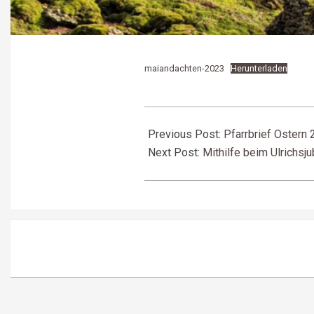
maiandachten-2023
Herunterladen
2023-
04-
Previous Post:
Pfarrbrief Ostern
21
Next Post:
Mithilfe beim Ulrichsj