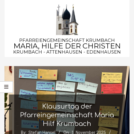
Skip
to
content
PFARREIENGEMEINSCHAFT KRUMBACH
MARIA, HILFE DER CHRISTEN
KRUMBACH - ATTENHAUSEN - EDENHAUSEN
Secondary
Navigation
Menu
Klausurtag der
Pfarreingemeinschaft Maria
Hilf Krumbach
By:
Stefan Hansel
On:
1. November 2025