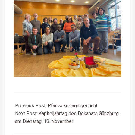
2025-
11-
Previous Post:
Pfarrsekretärin gesucht
01
Next Post:
Kapiteljahrtag des Dekanats Günzburg
am Dienstag, 18. November