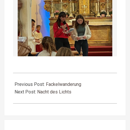
2023-
10-
Previous Post:
Fackelwanderung
08
Next Post:
Nacht des Lichts