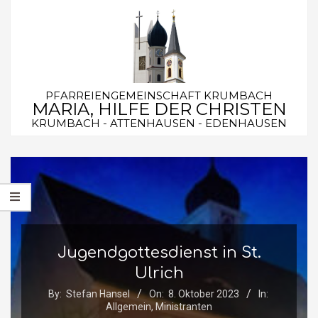
Skip
to
content
PFARREIENGEMEINSCHAFT KRUMBACH
MARIA, HILFE DER CHRISTEN
KRUMBACH - ATTENHAUSEN - EDENHAUSEN
Secondary
Navigation
Menu
Jugendgottesdienst in St.
Ulrich
By:
Stefan Hansel
On:
8. Oktober 2023
In:
Allgemein
,
Ministranten