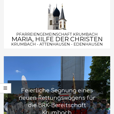
Skip
to
content
PFARREIENGEMEINSCHAFT KRUMBACH
MARIA, HILFE DER CHRISTEN
KRUMBACH - ATTENHAUSEN - EDENHAUSEN
Secondary
Navigation
Menu
Feierliche Segnung eines
neuen Rettungswagens für
die BRK-Bereitschaft
Krumbach