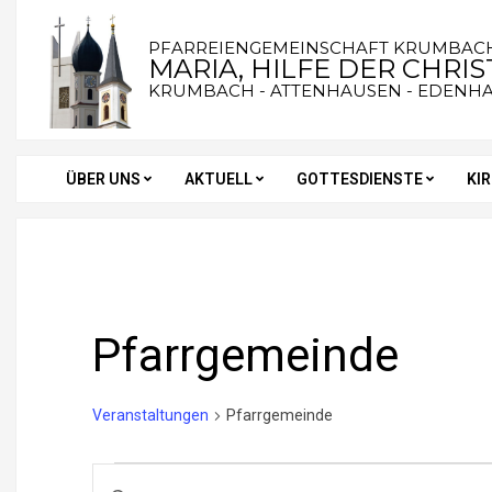
Skip
to
PFARREIENGEMEINSCHAFT KRUMBAC
MARIA, HILFE DER CHRI
content
KRUMBACH - ATTENHAUSEN - EDENH
ÜBER UNS
AKTUELL
GOTTESDIENSTE
KI
Secondary
Navigation
Menu
Pfarrgemeinde
Veranstaltungen
Pfarrgemeinde
Veranstaltungen
V
Bitte