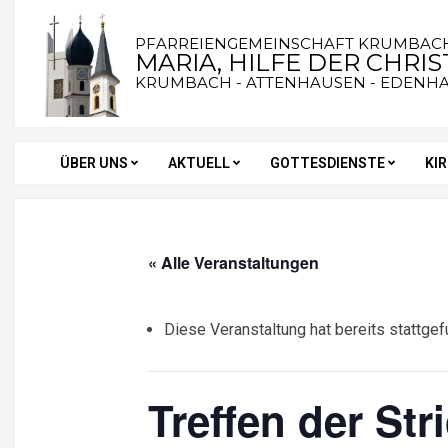
Skip
to
PFARREIENGEMEINSCHAFT KRUMBAC
MARIA, HILFE DER CHRI
content
KRUMBACH - ATTENHAUSEN - EDENH
ÜBER UNS
AKTUELL
GOTTESDIENSTE
KI
Secondary
Navigation
Menu
« Alle Veranstaltungen
Diese Veranstaltung hat bereits stattgef
Treffen der Str