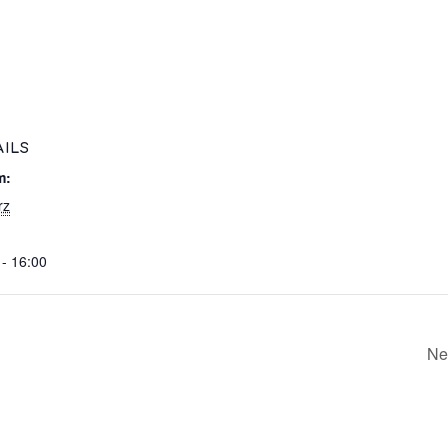
AILS
m:
rz
 - 16:00
Ne