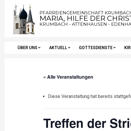
Skip
to
PFARREIENGEMEINSCHAFT KRUMBAC
MARIA, HILFE DER CHRI
content
KRUMBACH - ATTENHAUSEN - EDENH
ÜBER UNS
AKTUELL
GOTTESDIENSTE
KI
Secondary
Navigation
Menu
« Alle Veranstaltungen
Diese Veranstaltung hat bereits stattgef
Treffen der Str