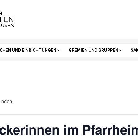
H
STEN
AUSEN
RCHEN UND EINRICHTUNGEN
GREMIEN UND GRUPPEN
SA
unden.
ickerinnen im Pfarrheim