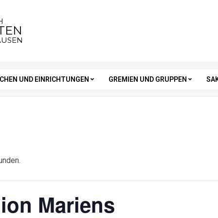
H
STEN
AUSEN
RCHEN UND EINRICHTUNGEN
GREMIEN UND GRUPPEN
SA
unden.
gion Mariens