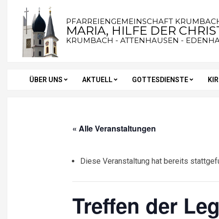
Skip
to
PFARREIENGEMEINSCHAFT KRUMBAC
MARIA, HILFE DER CHRI
content
KRUMBACH - ATTENHAUSEN - EDENH
ÜBER UNS
AKTUELL
GOTTESDIENSTE
KI
Secondary
Navigation
Menu
« Alle Veranstaltungen
Diese Veranstaltung hat bereits stattgef
Treffen der Le