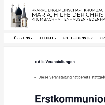
Skip
to
PFARREIENGEMEINSCHAFT KRUMBAC
MARIA, HILFE DER CHRI
content
KRUMBACH - ATTENHAUSEN - EDENH
ÜBER UNS
AKTUELL
GOTTESDIENSTE
KI
Secondary
Navigation
Menu
« Alle Veranstaltungen
Diese Veranstaltung hat bereits stattgef
Erstkommunio