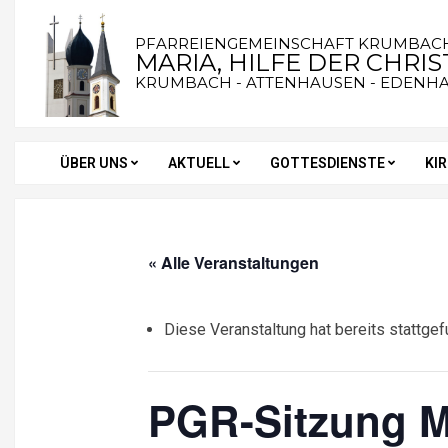
Skip
to
PFARREIENGEMEINSCHAFT KRUMBAC
MARIA, HILFE DER CHRI
content
KRUMBACH - ATTENHAUSEN - EDENH
ÜBER UNS
AKTUELL
GOTTESDIENSTE
KI
Secondary
Navigation
Menu
« Alle Veranstaltungen
Diese Veranstaltung hat bereits stattgef
PGR-Sitzung Ma