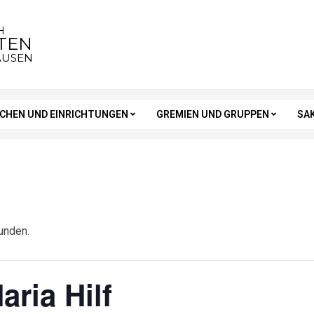
H
STEN
AUSEN
RCHEN UND EINRICHTUNGEN
GREMIEN UND GRUPPEN
SA
unden.
ria Hilf